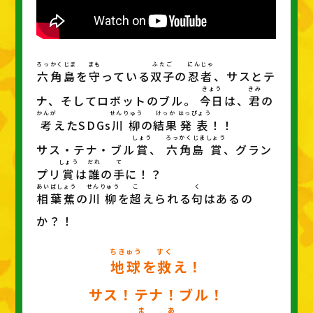
ろっかくじま
まも
ふたご
にんじゃ
六角島
を
守
っている
双子
の
忍者
、サスとテ
きょう
きみ
ナ、そしてロボットのブル。
今日
は、
君
の
かんが
せんりゅう
けっか
はっぴょう
考
えたSDGs
川柳
の
結果
発表
！！
しょう
ろっかくじま
しょう
サス・テナ・ブル
賞
、
六角島
賞
、グラン
しょう
だれ
て
プリ
賞
は
誰
の
手
に！？
あいばしょう
せんりゅう
こ
く
相葉蕉
の
川柳
を
超
えられる
句
はあるの
か？！
ちきゅう
すく
地球
を
救
え！
サス！テナ！ブル！
ま
あ