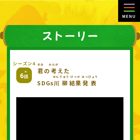
MENU
きみ
かんが
君
の
考
えた
わ
6
話
せんりゅう
けっか
はっぴょう
SDGs
川柳
結果
発表