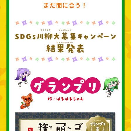
まだ
間
に
合
う！